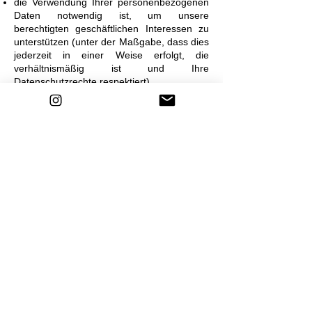
die Verwendung Ihrer personenbezogenen
Daten notwendig ist, um unsere
berechtigten geschäftlichen Interessen zu
unterstützen (unter der Maßgabe, dass dies
jederzeit in einer Weise erfolgt, die
verhältnismäßig ist und Ihre
Datenschutzrechte respektiert).
Als EU-Ansässiger können Sie:
eine Bestätigung darüber verlangen, ob
personenbezogene Daten verarbeitet
werden, die Sie betreffen, oder nicht, und
Zugriff auf Ihre gespeicherten
personenbezogenen Daten sowie auf
bestimmte Zusatzinformationen anfordern;
den Erhalt von personenbezogenen Daten,
die Sie uns bereitgestellt haben, in einem
strukturierten, gängigen und
maschinenlesbaren Format verlangen;
die Berichtigung lhrer personenbezogenen
Daten verlangen, die bei uns gespeichert
sind;
die Löschung Ihrer personenbezogenen