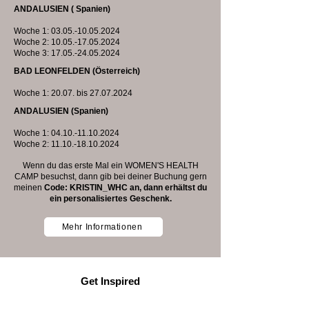
ANDALUSIEN ( Spanien)
Woche 1:
03.05.-10.05.2024
Woche 2:
10.05.-17.05.2024
Woche 3:
17.05.-24.05.2024
BAD LEONFELDEN (Österreich)
Woche 1: 20.07. bis
27.07.2024
ANDALUSIEN (Spanien)
Woche 1:
04.10.-11.10.2024
Woche 2:
11.10.-18.10.2024
Wenn du das erste Mal ein WOMEN'S HEALTH
CAMP besuchst, dann gib bei deiner Buchung gern
meinen
Code: KRISTIN_WHC an, dann erhältst du
ein personalisiertes Geschenk.
Mehr Informationen
Get Inspired