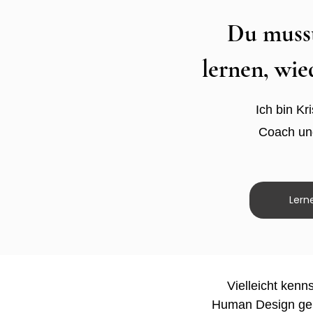
Du musst
lernen, wie
Ich bin K
Coach und
Lern
Vielleicht kenn
Human Design gele