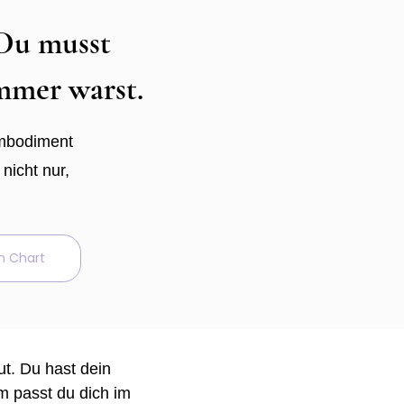
 Du musst
immer warst.
Embodiment
nicht nur,
n Chart
ut. Du hast dein
m passt du dich im