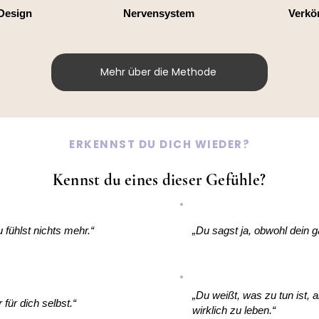
Design
Nervensystem
Verkö
Mehr über die Methode
ERKENNST DU DICH WIEDER?
Kennst du eines dieser Gefühle?
u fühlst nichts mehr.“
„Du sagst ja, obwohl dein g
„Du weißt, was zu tun ist, a
 für dich selbst.“
wirklich zu leben.“