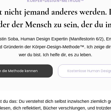
KÖRPER-DESIGN-METHODE™
 nicht jemand anderes werden.
der der Mensch zu sein, der du 
ristin Soba, Human Design Expertin (Manifestorin 6/2), 
 Gründerin der Körper-Design-Methode™. Ich zeige dir 
wer du bist. Ich helfe dir, es zu leben.
e die Methode kennen
Kostenlose Human Desig
st du das: Du verstehst dich selbst inzwischen ziemlich g
sen, dich reflektiert, Bücher verschlungen, und trotzde