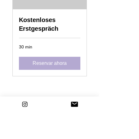
Kostenloses
Erstgespräch
30 min
Reservar ahora
cursos de ZUMBA
Lectura de DISEÑO HUMANO
Eventos
imprimir
Protección de Datos
Generalidades
Términos y condiciones
Contacto