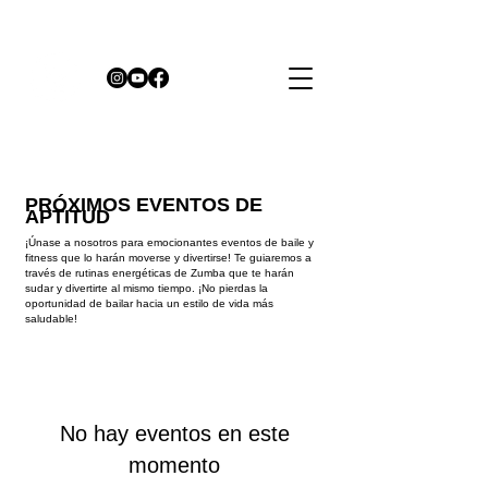
PRÓXIMOS EVENTOS DE
APTITUD
¡Únase a nosotros para emocionantes eventos de baile y
fitness que lo harán moverse y divertirse! Te guiaremos a
través de rutinas energéticas de Zumba que te harán
sudar y divertirte al mismo tiempo. ¡No pierdas la
oportunidad de bailar hacia un estilo de vida más
saludable!
No hay eventos en este
momento