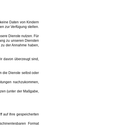
h keine Daten von Kindern
en zur Verfügung stellen.
nsere Dienste nutzen. Für
gang zu unseren Diensten
nd zu der Annahme haben,
ir davon überzeugt sind,
n die Dienste selbst oder
ichtungen nachzukommen,
tzen (unter der Maßgabe,
f auf Ihre gespeicherten
aschinenlesbaren Format