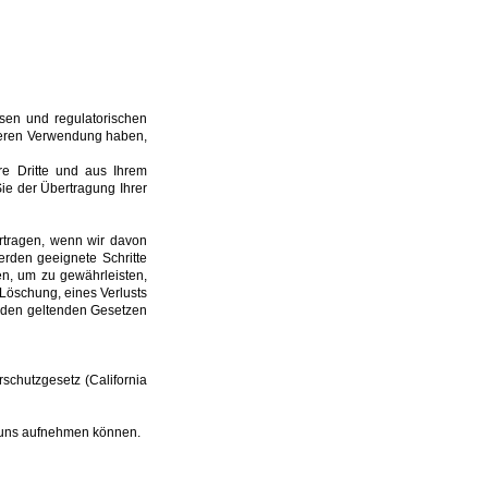
ssen und regulatorischen
deren Verwendung haben,
e Dritte und aus Ihrem
ie der Übertragung Ihrer
tragen, wenn wir davon
rden geeignete Schritte
en, um zu gewährleisten,
Löschung, eines Verlusts
t den geltenden Gesetzen
schutzgesetz (California
u uns aufnehmen können.