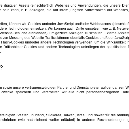
e digitalen Assets (einschließlich Websites und Anwendungen, die unsere Die
ten sein kann, z. B. Anzeigen, die auf Ihrem jüngsten Surfverhalten auf Website
llen, können wir Cookies und/oder JavaScript und/oder Webbeacons (einschließl
e Technologien einsetzen. Wir können auch Dritte einsetzen, wie z. B. Netzwerki
Website-Besuche einblenden), um gezielte Anzeigen zu schalten. Externe Anbie
e zur Messung des Website-Traffics können ebenfalls Cookies und/oder JavaScr
der Flash-Cookies und/oder andere Technologien verwenden, um die Wirksamkeit 
 Drittanbieter-Cookies und andere Technologien unterliegen der spezifischen D
.
n?
n sowie unsere vertrauenswürdigen Partner und Dienstanbieter auf der ganzen We
ten Zwecke speichern und verarbeiten wir alle nicht personenbezogenen Date
nigten Staaten, in Irland, Südkorea, Taiwan, Israel und soweit für die ordnu
eschrieben (wie nachstehend weiter erläutert) in anderen Rechtsordnungen ge