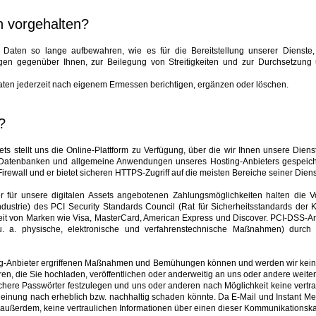
n vorgehalten?
n Daten so lange aufbewahren, wie es für die Bereitstellung unserer Dienste,
ungen gegenüber Ihnen, zur Beilegung von Streitigkeiten und zur Durchsetzung
aten jederzeit nach eigenem Ermessen berichtigen, ergänzen oder löschen.
?
ets stellt uns die Online-Plattform zu Verfügung, über die wir Ihnen unsere Dien
Datenbanken und allgemeine Anwendungen unseres Hosting-Anbieters gespeiche
Firewall und er bietet sicheren HTTPS-Zugriff auf die meisten Bereiche seiner Diens
 für unsere digitalen Assets angebotenen Zahlungsmöglichkeiten halten die V
dustrie) des PCI Security Standards Council (Rat für Sicherheitsstandards der Kr
it von Marken wie Visa, MasterCard, American Express und Discover. PCI-DSS-An
u. a. physische, elektronische und verfahrenstechnische Maßnahmen) durc
ng-Anbieter ergriffenen Maßnahmen und Bemühungen können und werden wir kein
ren, die Sie hochladen, veröffentlichen oder anderweitig an uns oder andere weite
chere Passwörter festzulegen und uns oder anderen nach Möglichkeit keine vertra
Meinung nach erheblich bzw. nachhaltig schaden könnte. Da E-Mail und Instant Mes
e außerdem, keine vertraulichen Informationen über einen dieser Kommunikationsk