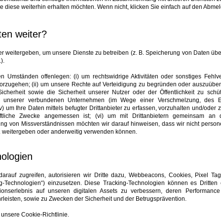
e diese weiterhin erhalten möchten. Wenn nicht, klicken Sie einfach auf den Abmeld
ten weiter?
er weitergeben, um unsere Dienste zu betreiben (z. B. Speicherung von Daten über
).
 Umständen offenlegen: (i) um rechtswidrige Aktivitäten oder sonstiges Fehlv
rzugehen; (ii) um unsere Rechte auf Verteidigung zu begründen oder auszuüben;
herheit sowie die Sicherheit unserer Nutzer oder der Öffentlichkeit zu schüt
em unserer verbundenen Unternehmen (im Wege einer Verschmelzung, des E
v) um Ihre Daten mittels befugter Drittanbieter zu erfassen, vorzuhalten und/oder z
häftliche Zwecke angemessen ist; (vi) um mit Drittanbietern gemeinsam an 
dung von Missverständnissen möchten wir darauf hinweisen, dass wir nicht pers
. weitergeben oder anderweitig verwenden können.
nologien
auf zugreifen, autorisieren wir Dritte dazu, Webbeacons, Cookies, Pixel Tag
g-Technologien“) einzusetzen. Diese Tracking-Technologien können es Dritten 
ionserlebnis auf unseren digitalen Assets zu verbessern, deren Performanc
leisten, sowie zu Zwecken der Sicherheit und der Betrugsprävention.
 unsere Cookie-Richtlinie.