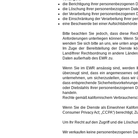
die Berichtigung lhrer personenbezogenen Da
die Löschung Ihrer personenbezogenen Date
der Verarbeitung Ihrer personenbezogenen 
die Einschränkung der Verarbeitung Ihrer p
eine Beschwerde bei einer Aufsichtsbehörde 
Bitte beachten Sie jedoch, dass diese Rech
Anforderungen unterliegen können. Wenn S
wenden Sie sich bitte an uns, wie unten ang
Im Zuge der Bereitstellung der Dienste 
Land/Ihrer Rechtsordnung in andere Länder/
Daten außerhalb des EWR zu.
Wenn Sie im EWR ansässig sind, werden I
überzeugt sind, dass ein angemessenes od
unternehmen, um sicherzustellen, dass wir 
dass entsprechende Sicherheitsvorkehrungen
oder Diebstahls Ihrer personenbezogenen Da
handeln.
Rechte gemäß kalifornischem Verbrauchersc
Wenn Sie die Dienste als Einwohner Kalifor
Consumer Privacy Act; „CCPA“) berechtigt, Zu
Um Ihr Recht auf den Zugriff und die Löschu
Wir verkaufen keine personenbezogenen Dat