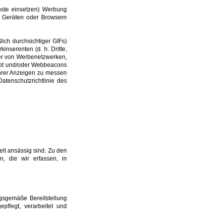
nste einsetzen) Werbung
s, Geräten oder Browsern
ich durchsichtiger GIFs)
nserenten (d. h. Dritte,
ter von Werbenetzwerken,
ipt und/oder Webbeacons
ihrer Anzeigen zu messen
atenschutzrichtlinie des
lt ansässig sind. Zu den
n, die wir erfassen, in
ngsgemäße Bereitstellung
pflegt, verarbeitet und