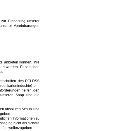
 zur Einhaltung unserer
 unserer Vereinbarungen
ste anbieten können. Ihre
rt werden. Er speichert
te.
orschriften des PCI-DSS
editkartenindustrie) ein.
forderungen helfen, den
h unseren Shop und die
en absoluten Schutz und
rgeben.
ulichen Informationen zu
saging nicht als sichere
anäle weiterzugeben.