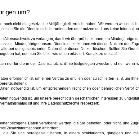
ährigen um?
die noch nicht die gesetzliche Volljährigkeit erreicht haben. Wir werden wissentlic
, sollten Sie die Dienste nicht herunterladen oder nutzen und uns keine Information
nen Altersnachweis zu verlangen, damit wir überprüfen können, ob Minderjährige u
 dass ein Minderjähriger unsere Dienste nutzt, können wir diesen Nutzern den Zu
 alle bei uns gespeicherten Daten über diesen Nutzer löschen. Sollten Sie Gru
egeben hat, nehmen Sie bitte, wie unten erläutert, Kontakt zu uns auf.
 nur für die in der Datenschutzrichtlinie festgelegten Zwecke und nur, wenn w
 erforderlich ist, um einen Vertrag zu erfüllen oder zu schließen (z. B. um Ihne
ereitzustellen);
aten notwendig ist, um entsprechenden rechtlichen oder behördlichen Verpfl
en notwendig ist, um unsere berechtigten geschäftlichen Interessen zu unterstü
e verhältnismäßig ist und Ihre Datenschutzrechte respektiert).
onenbezogene Daten verarbeitet werden, die Sie betreffen, oder nicht, und Zugrif
te Zusatzinformationen anfordern;
die Sie uns bereitgestellt haben, in einem strukturierten, gängigen und m