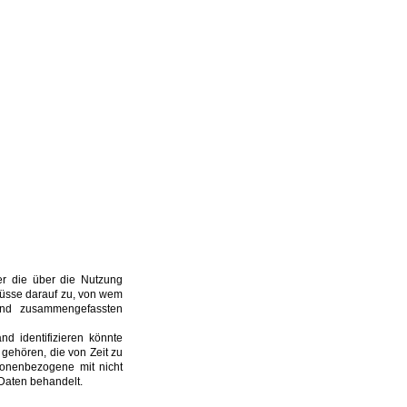
der die über die Nutzung
üsse darauf zu, von wem
und zusammengefassten
and identifizieren könnte
gehören, die von Zeit zu
sonenbezogene mit nicht
Daten behandelt.