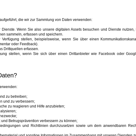
aufgeführt, die wir zur Sammlung von Daten verwenden:
 Dienste. Wenn Sie also unsere digitalen Assets besuchen und Dienste nutzen,
nen sammeln, erfassen und speichern.
r Verfügung stellen, beispielsweise, wenn Sie über einen Kommunikationskanal
mentar oder Feedback).
 Drittquellen erfassen.
gung stellen, wenn Sie sich über einen Drittanbieter wie Facebook oder Goog
Daten?
verwenden:
und zu betreiben;
n und zu verbessern;
che zu reagieren und Hilfe anzubieten;
alysieren;
rchezwecke;
t und Betrugsprävention verbessern zu können;
edingungen und Richtlinien durchzusetzen sowie um dem anwendbaren Recht,
rbematerial und sonstige Informationen im Zusammenhang mit unseren Diensten zu