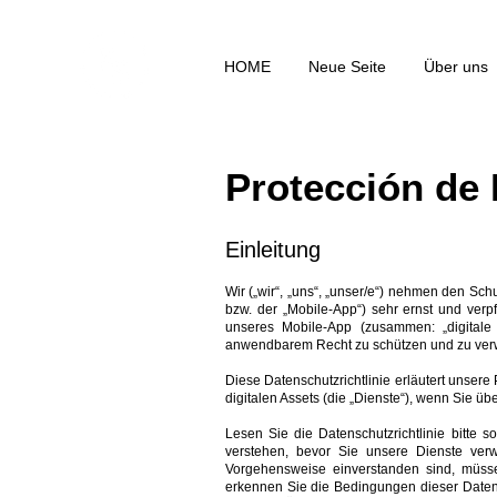
HOME
Neue Seite
Über uns
Protección de
Einleitung
Wir („wir“, „uns“, „unser/e“) nehmen den Sch
bzw. der „Mobile-App“) sehr ernst und verp
unseres Mobile-App (zusammen: „digitale 
anwendbarem Recht zu schützen und zu ve
Diese Datenschutzrichtlinie erläutert unser
digitalen Assets (die „Dienste“), wenn Sie übe
Lesen Sie die Datenschutzrichtlinie bitte s
verstehen, bevor Sie unsere Dienste ver
Vorgehensweise einverstanden sind, müsse
erkennen Sie die Bedingungen dieser Datensc