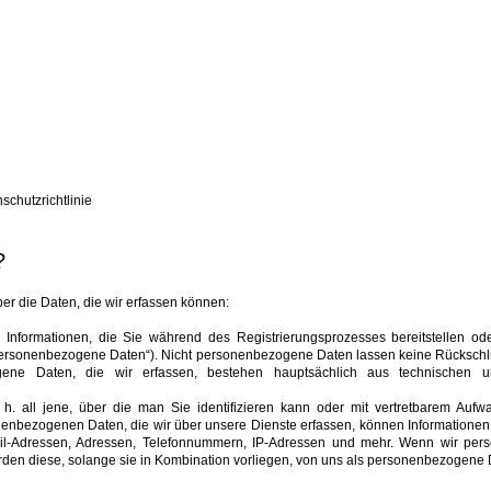
chutzrichtlinie
?
er die Daten, die wir erfassen können:
bare Informationen, die Sie während des Registrierungsprozesses bereitstellen o
personenbezogene Daten“). Nicht personenbezogene Daten lassen keine Rückschl
ogene Daten, die wir erfassen, bestehen hauptsächlich aus technischen 
 d. h. all jene, über die man Sie identifizieren kann oder mit vertretbarem Aufw
nbezogenen Daten, die wir über unsere Dienste erfassen, können Informationen 
il-Adressen, Adressen, Telefonnummern, IP-Adressen und mehr. Wenn wir per
en diese, solange sie in Kombination vorliegen, von uns als personenbezogene 