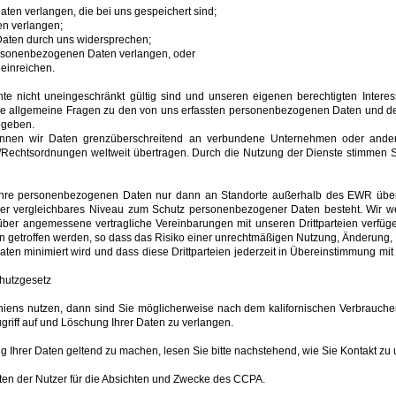
ten verlangen, die bei uns gespeichert sind;
n verlangen;
Daten durch uns widersprechen;
ersonenbezogenen Daten verlangen, oder
einreichen.
te nicht uneingeschränkt gültig sind und unseren eigenen berechtigten Intere
ie allgemeine Fragen zu den von uns erfassten personenbezogenen Daten und 
egeben.
können wir Daten grenzüberschreitend an verbundene Unternehmen oder ander
Rechtsordnungen weltweit übertragen. Durch die Nutzung der Dienste stimmen S
hre personenbezogenen Daten nur dann an Standorte außerhalb des EWR über
er vergleichbares Niveau zum Schutz personenbezogener Daten besteht. Wir we
über angemessene vertragliche Vereinbarungen mit unseren Drittparteien verfüg
 getroffen werden, so dass das Risiko einer unrechtmäßigen Nutzung, Änderung, 
ten minimiert wird und dass diese Drittparteien jederzeit in Übereinstimmung mi
hutzgesetz
niens nutzen, dann sind Sie möglicherweise nach dem kalifornischen Verbraucher
griff auf und Löschung Ihrer Daten zu verlangen.
ng Ihrer Daten geltend zu machen, lesen Sie bitte nachstehend, wie Sie Kontakt z
en der Nutzer für die Absichten und Zwecke des CCPA.