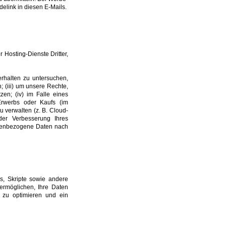
elink in diesen E-Mails.
 Hosting-Dienste Dritter,
erhalten zu untersuchen,
 (iii) um unsere Rechte,
zen; (iv) im Falle eines
rwerbs oder Kaufs (im
u verwalten (z. B. Cloud-
der Verbesserung Ihres
onenbezogene Daten nach
s, Skripte sowie andere
ermöglichen, Ihre Daten
e zu optimieren und ein