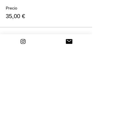
Precio
35,00 €
Venta finalizada
Tipo de entrada
Entrada TARDE a partir del 18
de marzo de 2024
Leer más
Precio
40,00 €