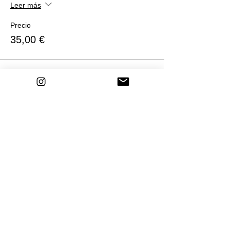
Leer más
Precio
35,00 €
Venta finalizada
Tipo de entrada
Entrada TARDE a partir del 18
de marzo de 2024
Leer más
Precio
40,00 €