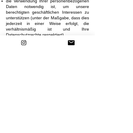
die Verwendung Ihrer personenbezogenen
Daten notwendig ist, um unsere
berechtigten geschäftlichen Interessen zu
unterstützen (unter der Maßgabe, dass dies
jederzeit in einer Weise erfolgt, die
verhältnismäßig ist und Ihre
Datenschutzrechte respektiert).
Als EU-Ansässiger können Sie:
eine Bestätigung darüber verlangen, ob
personenbezogene Daten verarbeitet
werden, die Sie betreffen, oder nicht, und
Zugriff auf Ihre gespeicherten
personenbezogenen Daten sowie auf
bestimmte Zusatzinformationen anfordern;
den Erhalt von personenbezogenen Daten,
die Sie uns bereitgestellt haben, in einem
strukturierten, gängigen und
maschinenlesbaren Format verlangen;
die Berichtigung lhrer personenbezogenen
Daten verlangen, die bei uns gespeichert
sind;
die Löschung Ihrer personenbezogenen