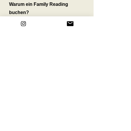
Warum ein Family Reading
buchen?
Jede Familie ist einzigartig, und ein Human
Design Family Reading bietet euch
maßgeschneiderte Einblicke, um die
einzigartige Dynamik der Familie zu verstehen
und zu fördern. Ihr könnt dadurch eine
liebevolle und unterstützende Umgebung, in
der jedes Familienmitglied sein volles Potenzial
entfalten kann, erschaffen.
Jetzt buchen